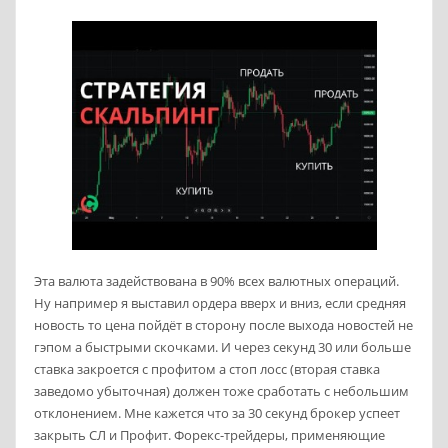
Эта валюта задействована в 90% всех валютных операций.
Ну например я выставил ордера вверх и вниз, если средняя
новость то цена пойдёт в сторону после выхода новостей не
гэпом а быстрыми скочками. И через секунд 30 или больше
ставка закроется с профитом а стоп лосс (вторая ставка
заведомо убыточная) должен тоже сработать с небольшим
отклонением. Мне кажется что за 30 секунд брокер успеет
закрыть СЛ и Профит. Форекс-трейдеры, применяющие