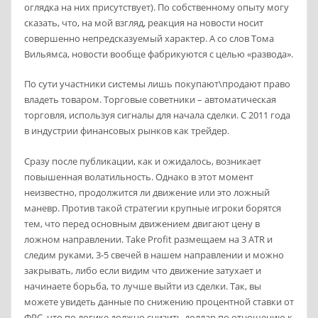
оглядка на них присутствует). По собственному опыту могу
сказать, что, на мой взгляд, реакция на новости носит
совершенно непредсказуемый характер. А со слов Тома
Вильямса, новости вообще фабрикуются с целью «развода».
По сути участники системы лишь покупают\продают право
владеть товаром. Торговые советники – автоматическая
торговля, используя сигналы для начала сделки. С 2011 года
в индустрии финансовых рынков как трейдер.
Сразу после публикации, как и ожидалось, возникает
повышенная волатильность. Однако в этот момент
неизвестно, продолжится ли движение или это ложный
маневр. Против такой стратегии крупные игроки борятся
тем, что перед основным движением двигают цену в
ложном направлении. Take Profit размещаем на 3 ATR и
следим руками, 3-5 свечей в нашем направлении и можно
закрывать, либо если видим что движение затухает и
начинаете борьба, то лучше выйти из сделки. Так, вы
можете увидеть данные по снижению процентной ставки от
ФРС, что по логике должно снизить доллар по отношению к