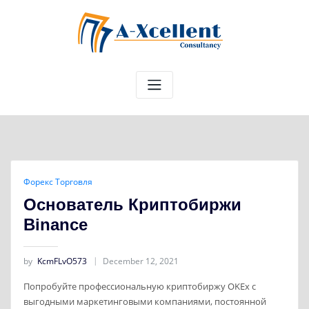
Skip
to
content
Форекс Торговля
Основатель Криптобиржи
Binance
by
KcmFLvO573
December 12, 2021
Попробуйте профессиональную криптобиржу OKEx с
выгодными маркетинговыми компаниями, постоянной