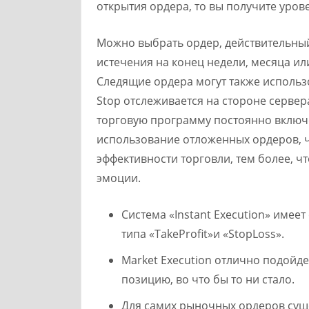
открытия ордера, то вы получите уров
Можно выбрать ордер, действительный 
истечения на конец недели, месяца ил
Следящие ордера могут также использ
Stop отслеживается на стороне сервер
торговую программу постоянно включен
использование отложенных ордеров, ч
эффективности торговли, тем более, 
эмоции.
Система «Instant Execution» име
типа «TakeProfit»и «StopLoss».
Market Execution отлично подойд
позицию, во что бы то ни стало.
Для самих рыночных ордеров сущ