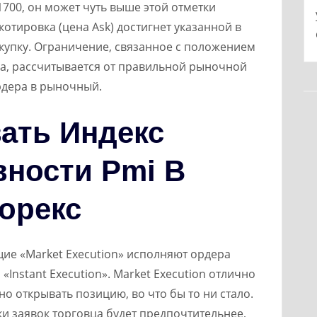
700, он может чуть выше этой отметки
 котировка (цена Ask) достигнет указанной в
окупку. Ограничение, связанное с положением
, рассчитывается от правильной рыночной
дера в рыночный.
ать Индекс
вности Pmi В
орекс
щие «Market Execution» исполняют ордера
Instant Execution». Market Execution отлично
о открывать позицию, во что бы то ни стало.
и заявок торговца будет предпочтительнее,