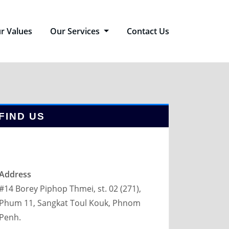
r Values
Our Services
Contact Us
FIND US
Address
#14 Borey Piphop Thmei, st. 02 (271),
Phum 11, Sangkat Toul Kouk, Phnom
Penh.