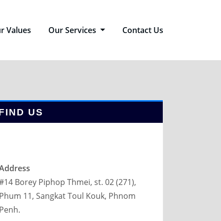
r Values
Our Services
Contact Us
FIND US
Address
#14 Borey Piphop Thmei, st. 02 (271),
Phum 11, Sangkat Toul Kouk, Phnom
Penh.