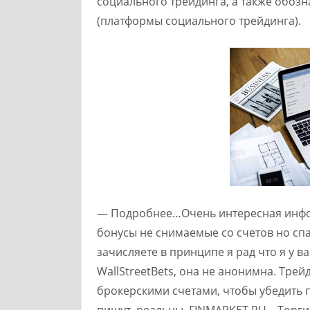
социального трейдинга, а также обоз
(платформы социального трейдинга).
— Подробнее…Очень интересная инфор
бонусы не снимаемые со счетов но спа
зачисляете в принципе я рад что я у в
WallStreetBets, она не анонимна. Тре
брокерскими счетами, чтобы убедить п
пишут, реальны. FINMARKET.RU – Торг