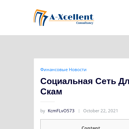
Skip
to
content
Финансовые Новости
Социальная Сеть Д
Скам
by
KcmFLvO573
October 22, 2021
Content