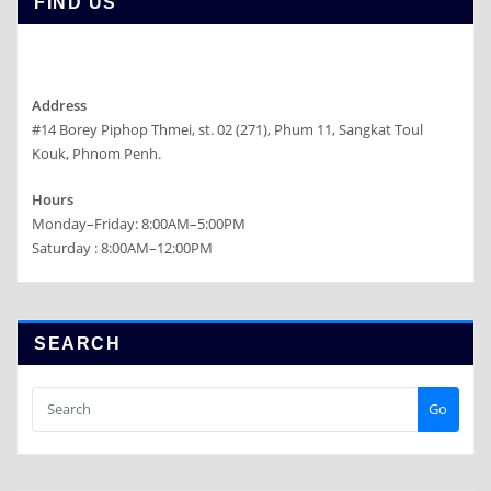
FIND US
Address
#14 Borey Piphop Thmei, st. 02 (271), Phum 11, Sangkat Toul
Kouk, Phnom Penh.
Hours
Monday–Friday: 8:00AM–5:00PM
Saturday : 8:00AM–12:00PM
SEARCH
Go