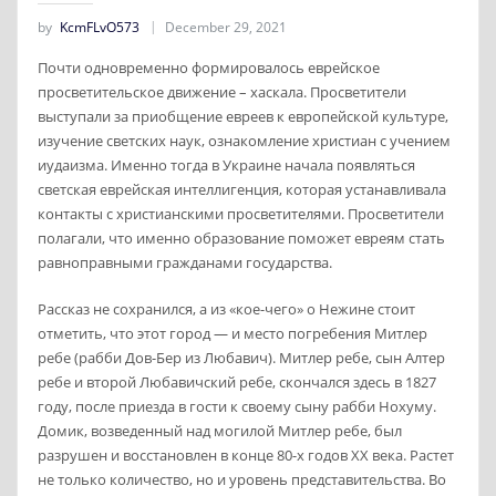
by
KcmFLvO573
December 29, 2021
Почти одновременно формировалось еврейское
просветительское движение – хаскала. Просветители
выступали за приобщение евреев к европейской культуре,
изучение светских наук, ознакомление христиан с учением
иудаизма. Именно тогда в Украине начала появляться
светская еврейская интеллигенция, которая устанавливала
контакты с христианскими просветителями. Просветители
полагали, что именно образование поможет евреям стать
равноправными гражданами государства.
Рассказ не сохранился, а из «кое-чего» о Нежине стоит
отметить, что этот город — и место погребения Митлер
ребе (рабби Дов-Бер из Любавич). Митлер ребе, сын Алтер
ребе и второй Любавичский ребе, скончался здесь в 1827
году, после приезда в гости к своему сыну рабби Нохуму.
Домик, возведенный над могилой Митлер ребе, был
разрушен и восстановлен в конце 80-х годов XX века. Растет
не только количество, но и уровень представительства. Во