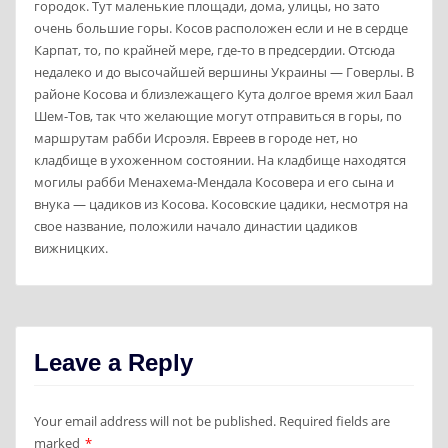
городок. Тут маленькие площади, дома, улицы, но зато
очень большие горы. Косов расположен если и не в сердце
Карпат, то, по крайней мере, где-то в предсердии. Отсюда
недалеко и до высочайшей вершины Украины — Говерлы. В
районе Косова и близлежащего Кута долгое время жил Баал
Шем-Тов, так что желающие могут отправиться в горы, по
маршрутам рабби Исроэля. Евреев в городе нет, но
кладбище в ухоженном состоянии. На кладбище находятся
могилы рабби Менахема-Мендала Косовера и его сына и
внука — цадиков из Косова. Косовские цадики, несмотря на
свое название, положили начало династии цадиков
вижницких.
Leave a Reply
Your email address will not be published.
Required fields are
marked
*