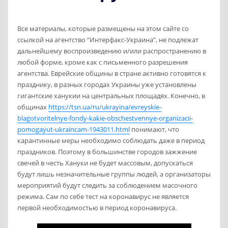
Все материалы, которые размещены на этом сайте со
ссылкой на агентство “Интерфакс-Украина”, не подлежат
дальнейшему воспроизведению и/или распространению в
любой форме, кроме как с письменного разрешения
агентства. Еврейские общины в стране активно готовятся к
празднику, в разных городах Украины уже установлены
гигантские ханукии на центральных площадях. Конечно, в
общинах
https://tsn.ua/ru/ukrayina/evreyskie-
blagotvoritelnye-fondy-kakie-obschestvennye-organizacii-
pomogayut-ukraincam-1943011.html
понимают, что
карантинные меры необходимо соблюдать даже в период
праздников. Поэтому в большинстве городов зажжение
свечей в честь Хануки не будет массовым, допускаться
будут лишь незначительные группы людей, а организаторы
мероприятий будут следить за соблюдением масочного
режима. Сам по себе тест на коронавирус не является
первой необходимостью в период коронавируса.