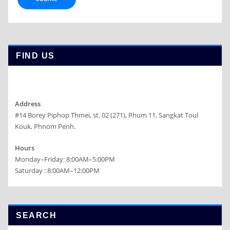
FIND US
Address
#14 Borey Piphop Thmei, st. 02 (271), Phum 11, Sangkat Toul
Kouk, Phnom Penh.
Hours
Monday–Friday: 8:00AM–5:00PM
Saturday : 8:00AM–12:00PM
SEARCH