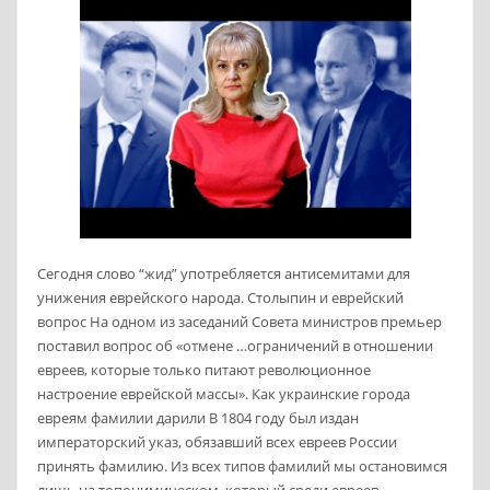
Сегодня слово “жид” употребляется антисемитами для
унижения еврейского народа. Столыпин и еврейский
вопрос На одном из заседаний Совета министров премьер
поставил вопрос об «отмене …ограничений в отношении
евреев, которые только питают революционное
настроение еврейской массы». Как украинские города
евреям фамилии дарили В 1804 году был издан
императорский указ, обязавший всех евреев России
принять фамилию. Из всех типов фамилий мы остановимся
лишь на топонимическом, который среди евреев