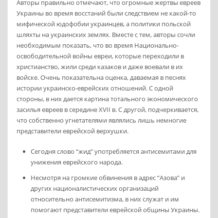
Авторы правильно отмечают, что огромные жертвы евреев
Украины во время восстаний были следствием не какой-то
мифической юдофобии украинцев, а политики польской
шляхты на украинских землях. Вместе с тем, авторы сочли
необходимым показать, что во время Национально-
освободительной войны евреи, которые переходили в
христианство, жили среди казаков и даже воевали в их
войске. Очень показательна оценка, даваемая в песнях
истории украинско-еврейских отношений. С одной
стороны, в них дается картина тотального экономического
засилья евреев в середине XVII в. С другой, подчеркивается,
что собственно угнетателями являлись лишь немногие
представители еврейской верхушки.
Сегодня слово “жид” употребляется антисемитами для
унижения еврейского народа.
Несмотря на громкие обвинения в адрес “Азова” и
других националистических организаций
относительно антисемитизма, в них служат и им
помогают представители еврейской общины Украины.